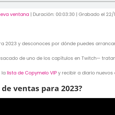
ueva ventana
|
Duración: 00:03:30
|
Grabado el 22/
ara 2023 y desconoces por dónde puedes arranca
sacado de uno de los capítulos en Twitch— trata
 la
lista de Copymelo VIP
y recibir a diario nuevos
a de ventas para 2023?