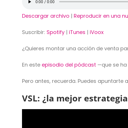
Descargar archivo
|
Reproducir en una n
Suscribir:
Spotify
|
iTunes
|
iVoox
¿Quieres montar una acción de venta p
En este
episodio del pódcast
—que se ha 
Pero antes, recuerda. Puedes apuntarte a
VSL: ¿la mejor estrategi