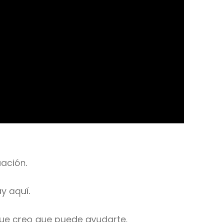
uación.
y aquí.
que creo que puede ayudarte.