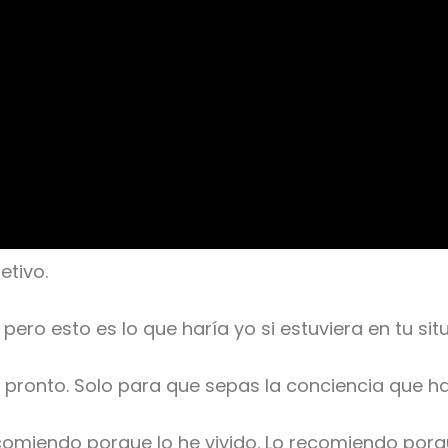
etivo.
ero esto es lo que haría yo si estuviera en tu sit
pronto. Solo para que sepas la conciencia que ha
comiendo porque lo he vivido. Lo recomiendo por