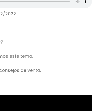
12/2022
r?
mos este tema.
 consejos de venta.