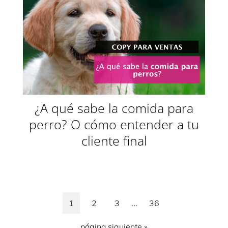
¿A qué sabe la comida para
perro? O cómo entender a tu
cliente final
Páginas
…
Página
Página
Página
Página
1
2
3
36
intermedias
Ir
página siguiente »